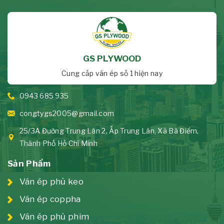
GS PLYWOOD
Cung cấp ván ép số 1 hiện nay
0943 685 935
congtygs2005@gmail.com
25/3A Đường Trung Lân 2, Ấp Trung Lân, Xã Bà Điểm,
Thành Phố Hồ Chí Minh
Sản Phẩm
Ván ép phủ keo
Ván ép coppha
Ván ép phủ phim