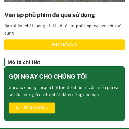
Ván ép phủ phim đã qua sử dụng
Sản phẩm chất lượng, thiết kế tối ưu, phù hợp mọi nhu cầu sử
dụng
NHẬN BÁO GIÁ
Mô tả chi tiết
GỌI NGAY CHO CHÚNG TÔI
Gọi cho chúng tôi qua hotline để nhận tư vấn miễn phí và
sở hữu mưc giá ưu đãi nhất dành riêng cho bạn
0943 685 935