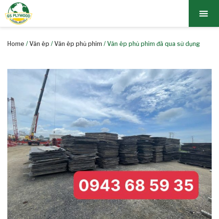
TRANG CHỦ
BẢNG GIÁ
GIỚI TH
SẢN PH
TIN TỨC
LIÊN HỆ
Home
/
Ván ép
/
Ván ép phủ phim
/ Ván ép phủ phim đã qua sử dụng