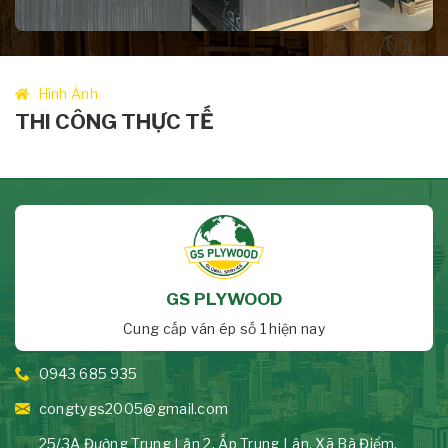
Hình Ảnh
THI CÔNG THỰC TẾ
GS PLYWOOD
Cung cấp ván ép số 1 hiện nay
0943 685 935
congtygs2005@gmail.com
25/3A Đường Trung Lân 2, Ấp Trung Lân, Xã Bà Điểm,