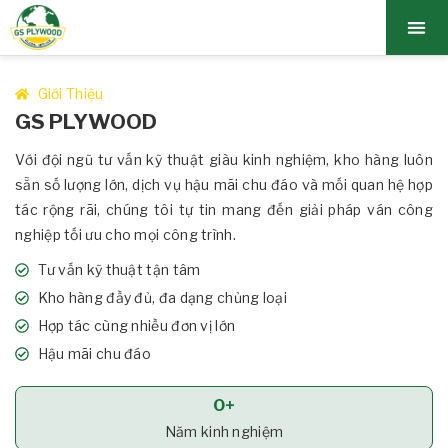
TRANG CHỦ
BẢNG GIÁ
GIỚI TH
SẢN PH
TIN TỨC
LIÊN HỆ
Giới Thiệu
GS PLYWOOD
Với đội ngũ tư vấn kỹ thuật giàu kinh nghiệm, kho hàng luôn
sẵn số lượng lớn, dịch vụ hậu mãi chu đáo và mối quan hệ hợp
tác rộng rãi, chúng tôi tự tin mang đến giải pháp ván công
nghiệp tối ưu cho mọi công trình.
Tư vấn kỹ thuật tận tâm
Kho hàng đầy đủ, đa dạng chủng loại
Hợp tác cùng nhiều đơn vị lớn
Hậu mãi chu đáo
0
+
Năm kinh nghiệm