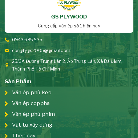
GS PLYWOOD
Cung cấp ván ép số 1 hiện nay
0943 685 935
congtygs2005@gmail.com
25/3A Đường Trung Lân 2, Ấp Trung Lân, Xã Bà Điểm,
Thành Phố Hồ Chí Minh
Sản Phẩm
Ván ép phủ keo
Ván ép coppha
Ván ép phủ phim
Vật tư xây dựng
Thép cây