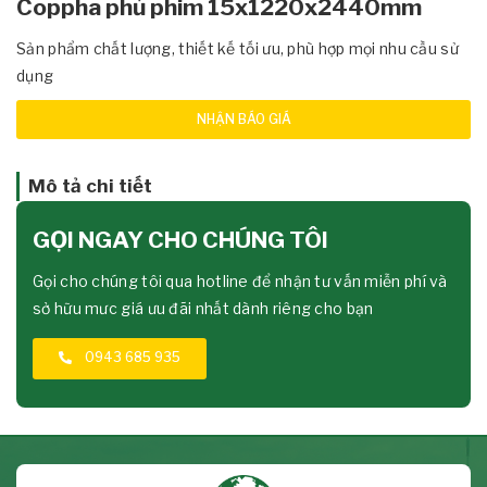
Coppha phủ phim 15x1220x2440mm
Sản phẩm chất lượng, thiết kế tối ưu, phù hợp mọi nhu cầu sử
dụng
NHẬN BÁO GIÁ
Mô tả chi tiết
GỌI NGAY CHO CHÚNG TÔI
Gọi cho chúng tôi qua hotline để nhận tư vấn miễn phí và
sở hữu mưc giá ưu đãi nhất dành riêng cho bạn
0943 685 935