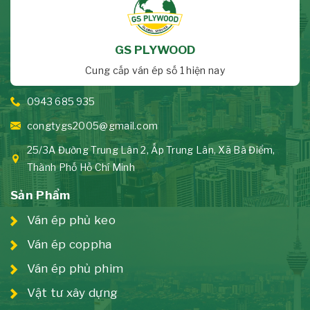
GS PLYWOOD
Cung cấp ván ép số 1 hiện nay
0943 685 935
congtygs2005@gmail.com
25/3A Đường Trung Lân 2, Ấp Trung Lân, Xã Bà Điểm,
Thành Phố Hồ Chí Minh
Sản Phẩm
Ván ép phủ keo
Ván ép coppha
Ván ép phủ phim
Vật tư xây dựng