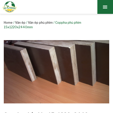
TRANG CHỦ
BẢNG GIÁ
GIỚI TH
SẢN PH
TIN TỨC
LIÊN HỆ
Home
/
Ván ép
/
Ván ép phủ phim
/ Coppha phủ phim
15x1220x2440mm